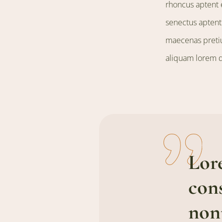
rhoncus aptent 
senectus aptent
maecenas pretium
aliquam lorem d
Lor
cons
non