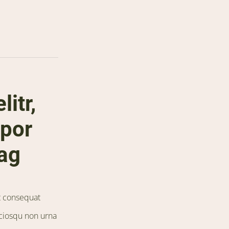
itr,
por
mag
it consequat
ociosqu non urna