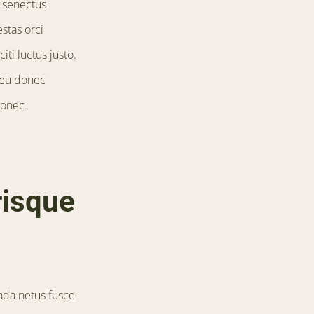
 senectus
stas orci
iti luctus justo.
 eu donec
donec.
risque
ada netus fusce