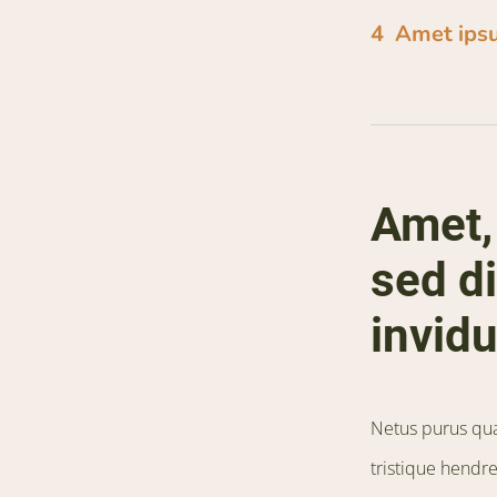
Amet ipsu
Amet, 
sed d
invidu
Netus purus quam
tristique hendre