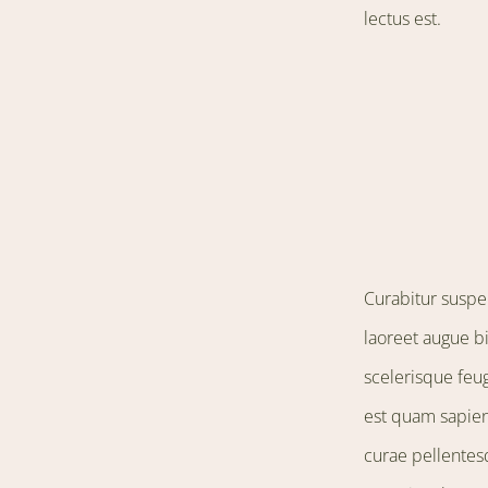
lectus est.
Curabitur suspen
laoreet augue b
scelerisque feug
est quam sapien 
curae pellentes