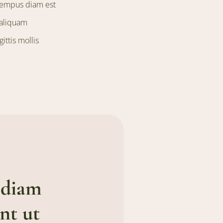
 tempus diam est
 aliquam
ittis mollis
d diam
nt ut