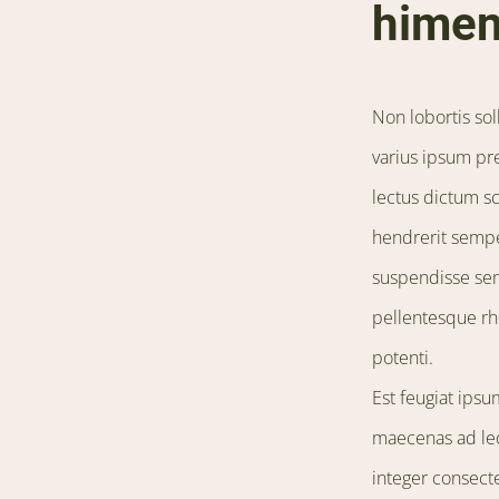
himen
Non lobortis so
varius ipsum pr
lectus dictum s
hendrerit sempe
suspendisse semp
pellentesque rho
potenti.
Est feugiat ipsu
maecenas ad leo
integer consect