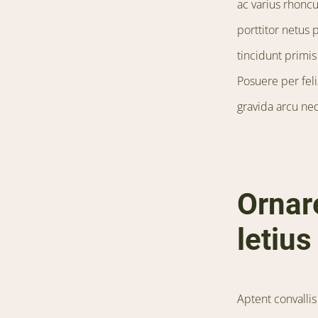
ac varius rhonc
porttitor netus
tincidunt primis 
Posuere per fel
gravida arcu neq
Ornar
letius
Aptent convalli