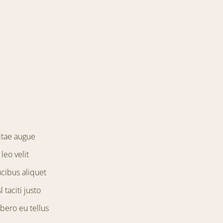
itae augue
leo velit
ucibus aliquet
 taciti justo
bero eu tellus