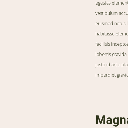
egestas element
vestibulum accu
euismod netus l
habitasse eleme
facilisis incep
lobortis gravid
justo id arcu pl
imperdiet gravi
Magna