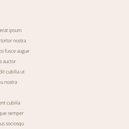
 erat ipsum
tortor nostra
os fusce augue
s auctor
t cubilia ut
eu nostra
ent cubilia
isque semper
mus sociosqu