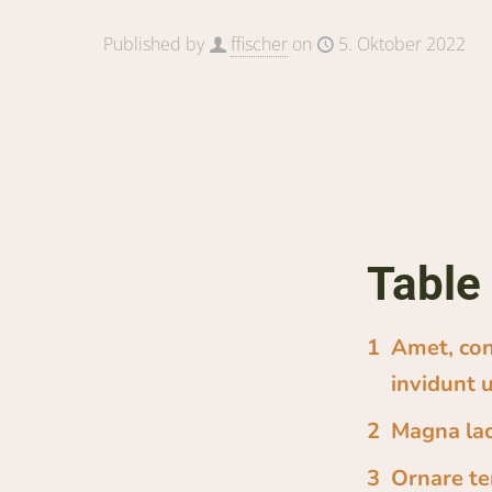
Published by
ffischer
on
5. Oktober 2022
Table
Amet, con
invidunt 
Magna lac
Ornare te