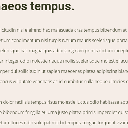
aeos tempus.
llicitudin nisl eleifend hac malesuada cras tempus bibendum at
etium condimentum nisl turpis rutrum mauris scelerisque porta 
celerisque hac magna quis adipiscing nam primis dictum incept
r integer odio molestie neque mollis scelerisque molestie lacu
er dui sollicitudin ut sapien maecenas platea adipiscing blandi
ncus vulputate venenatis ac id curabitur nulla neque ultricies 
m dolor facilisis tempus risus molestie luctus odio habitasse apt
 bibendum fringilla eu urna justo platea primis imperdiet qu
etur ultrices nibh volutpat morbi tempus congue torquent viva