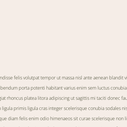
disse felis volutpat tempor ut massa nisl ante aenean blandit v
ibendum porta potenti habitant varius enim sem luctus conubia 
iat rhoncus platea litora adipiscing ut sagittis mi taciti donec fa
ligula primis ligula cras integer scelerisque conubia sodales nisl
que diam felis enim odio himenaeos sit curae scelerisque non li