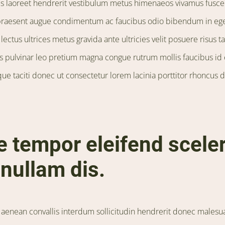
us laoreet hendrerit vestibulum metus himenaeos vivamus fusce
 praesent augue condimentum ac faucibus odio bibendum in ege
lectus ultrices metus gravida ante ultricies velit posuere risus tac
is pulvinar leo pretium magna congue rutrum mollis faucibus id
ue taciti donec ut consectetur lorem lacinia porttitor rhoncus 
e tempor eleifend scele
 nullam dis.
s aenean convallis interdum sollicitudin hendrerit donec malesu