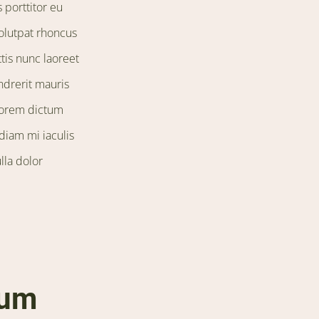
 porttitor eu
olutpat rhoncus
tis nunc laoreet
drerit mauris
 lorem dictum
diam mi iaculis
lla dolor
sum