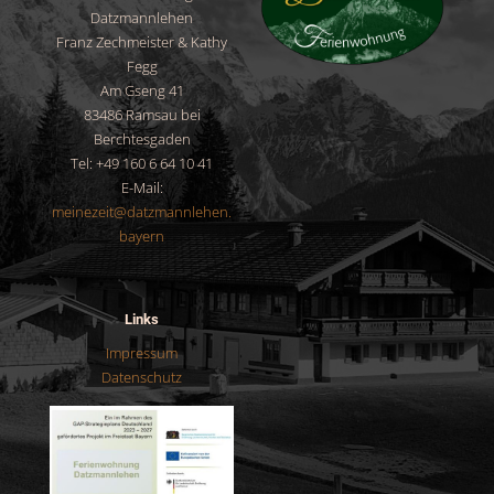
Datzmannlehen
Franz Zechmeister & Kathy
Fegg
Am Gseng 41
83486 Ramsau bei
Berchtesgaden
Tel: +49 160 6 64 10 41
E-Mail:
meinezeit@datzmannlehen.
bayern
Links
Impressum
Datenschutz