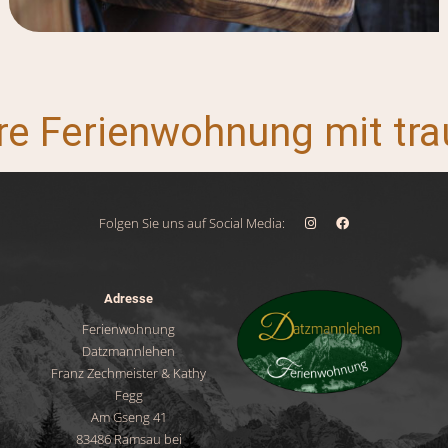
Folgen Sie uns auf Social Media:
Adresse
Ferienwohnung
Datzmannlehen
Franz Zechmeister & Kathy
Fegg
Am Gseng 41
83486 Ramsau bei